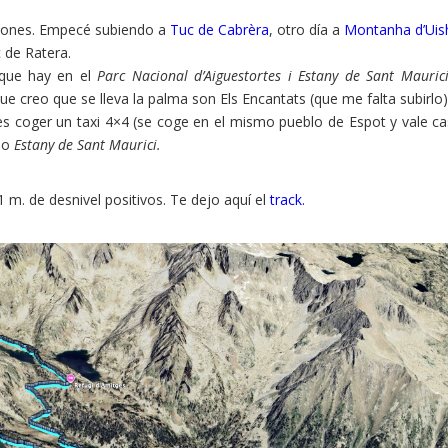
ciones. Empecé subiendo a
Tuc de Cabrèra
, otro día a
Montanha d’Uis
 de Ratera.
 que hay en el
Parc Nacional d’Aiguestortes i Estany de Sant Mauric
e creo que se lleva la palma son Els Encantats (que me falta subirlo)
o es coger un taxi 4×4 (se coge en el mismo pueblo de Espot y vale ca
smo
Estany de Sant Maurici.
 m. de desnivel positivos. Te dejo aquí el
track.
Pinterest
LinkedIn
Gmail