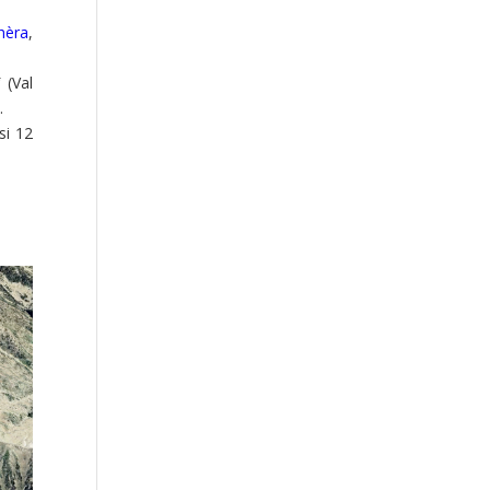
hèra
,
i
(Val
.
si 12