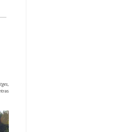
itges
,
ntras