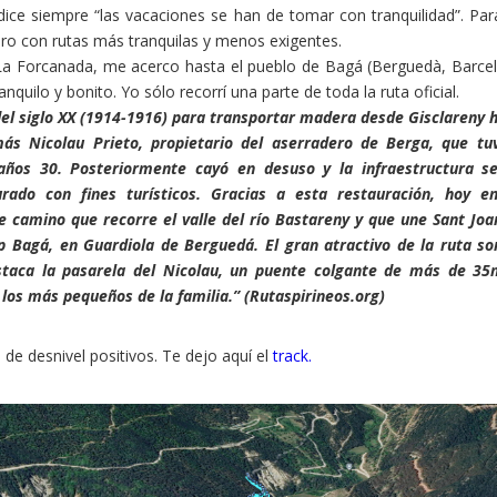
ice siempre “las vacaciones se han de tomar con tranquilidad”. Par
ero con rutas más tranquilas y menos exigentes.
 La Forcanada, me acerco hasta el pueblo de Bagá (Berguedà, Barce
nquilo y bonito. Yo sólo recorrí una parte de toda la ruta oficial.
 del siglo XX (1914-1916) para transportar madera desde Gisclareny 
s Nicolau Prieto, propietario del aserradero de Berga, que tu
años 30. Posteriormente cayó en desuso y la infraestructura s
rado con fines turísticos. Gracias a esta restauración, hoy e
te camino que recorre el valle del río Bastareny y que une Sant Joa
p Bagá, en Guardiola de Berguedá. El gran atractivo de la ruta so
staca la pasarela del Nicolau, un puente colgante de más de 3
 los más pequeños de la familia.” (Rutaspirineos.org)
de desnivel positivos. Te dejo aquí el
track.
Pinterest
LinkedIn
Gmail