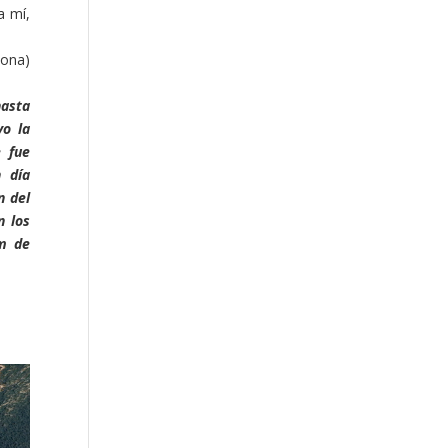
a mí,
lona)
hasta
vo la
e fue
n día
n del
n los
5m de