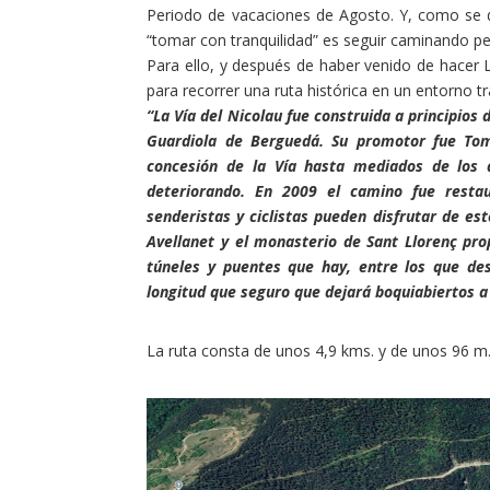
Periodo de vacaciones de Agosto. Y, como se d
“tomar con tranquilidad” es seguir caminando p
Para ello, y después de haber venido de hacer
para recorrer una ruta histórica en un entorno tra
“La Vía del Nicolau fue construida a principios
Guardiola de Berguedá. Su promotor fue Tomá
concesión de la Vía hasta mediados de los 
deteriorando. En 2009 el camino fue restau
senderistas y ciclistas pueden disfrutar de es
Avellanet y el monasterio de Sant Llorenç pro
túneles y puentes que hay, entre los que de
longitud que seguro que dejará boquiabiertos a
La ruta consta de unos 4,9 kms. y de unos 96 m. 
Facebook
Twitter