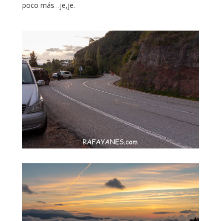
poco más…je,je.