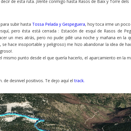
 decir de esta ruta. ¡Vente conmigo hasta Rasos de Baix y Torre dels
e para subir hasta
Tossa Pelada y Gespeguera
, hoy toca irme un poc
e esquí, pero ésta está cerrada : Estación de esquí de Rasos de Pe
hacer un mes atrás, pero no pude: pillé una noche y mañana en la q
, se hace insoportable y peligroso) me hizo abandonar la idea de hac
groso!.
 el mismo punto desde el que quería hacerlo, el aparcamiento en la 
 de desnivel positivos. Te dejo aquí el
track.
Pinterest
LinkedIn
Gmail