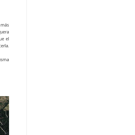
o más
guera
ue el
erla.
misma