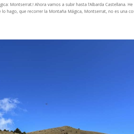
ica: Montserrat.! Ahora vamos a subir hasta l’Albarda Castellana. He
ue lo hago, que recorrer la Montaña Mágica, Montserrat, no es una c