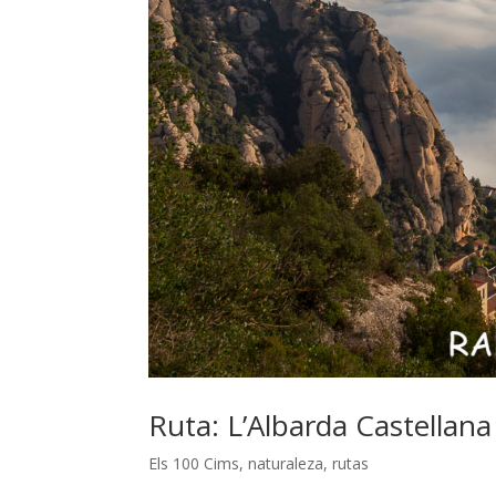
Ruta: L’Albarda Castellana
Els 100 Cims
,
naturaleza
,
rutas