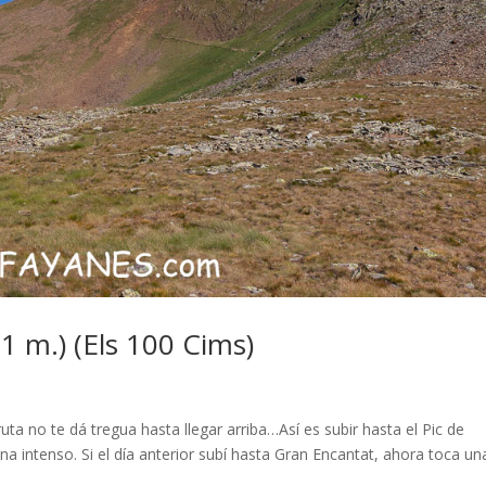
1 m.) (Els 100 Cims)
uta no te dá tregua hasta llegar arriba…Así es subir hasta el Pic de
a intenso. Si el día anterior subí hasta Gran Encantat, ahora toca un